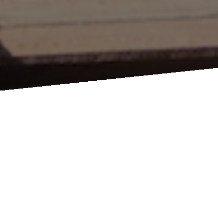
Amis du Clocher Vrillé
Niedermorschwihr : Bienvenue !